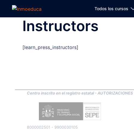
Todos los cursos
Instructors
[learn_press_instructors]
Centro inscrito en el registro estatal - AUTORIZACIONES
8000002501 - 9900030105