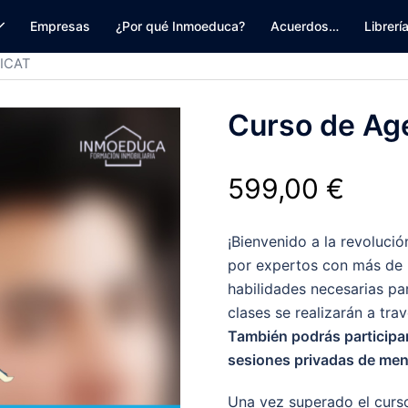
Empresas
¿Por qué Inmoeduca?
Acuerdos…
Librerí
AICAT
Curso de Age
599,00
€
¡Bienvenido a la revolució
por expertos con más de 2
habilidades necesarias par
clases se realizarán a tra
También podrás participar
sesiones privadas de men
Una vez superado el curso